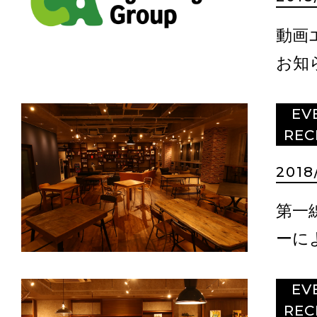
動画
お知
EV
REC
2018/
第一
ーに
EV
REC