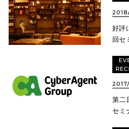
2018
好評
回セ
EV
REC
2017
第二
セミ