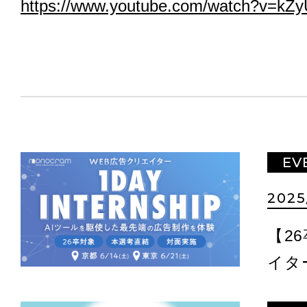
https://www.youtube.com/watch?v=k
EV
2025
【2
イタ
in東