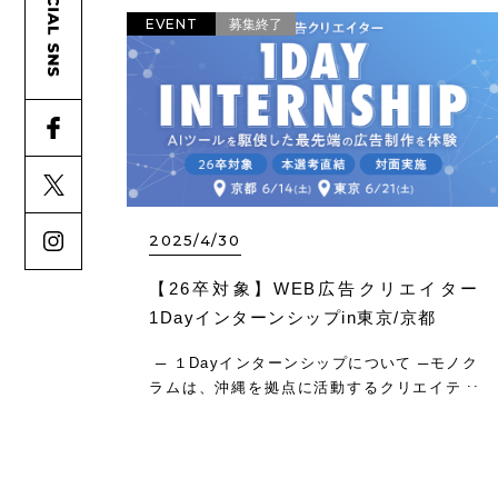
EVENT
募集終了
2025/4/30
【26卒対象】WEB広告クリエイター
1Dayインターンシップin東京/京都
─ １Dayインターンシップについて ─モノク
ラムは、沖縄を拠点に活動するクリエイティ
ブ制作会社です。 サイバーエージェントの広
告事業部が運用するWEB広告（静止画・動
画）のほぼ全てを、モノクラムで制作してい
ます。デザインをサポ…