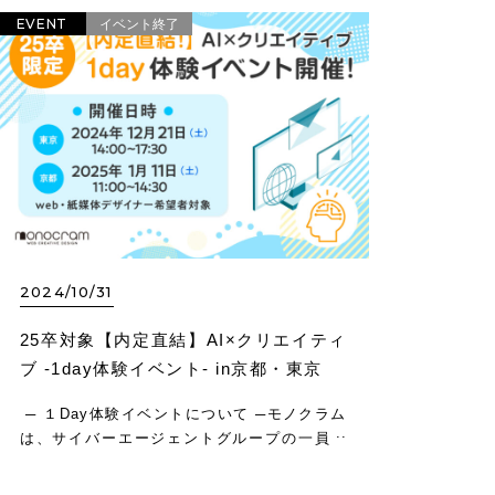
EVENT
イベント終了
2024/10/31
25卒対象【内定直結】AI×クリエイティ
ブ -1day体験イベント- in京都・東京
─ １Day体験イベントについて ─モノクラム
は、サイバーエージェントグループの一員と
して、「日本で一番AIを活用して”効果”を出
すクリエイティブ会社」を目指しています。