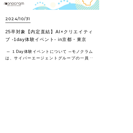
2024/10/31
25卒対象【内定直結】AI×クリエイティ
ブ -1day体験イベント- in京都・東京
─ １Day体験イベントについて ─モノクラム
は、サイバーエージェントグループの一員と
して、「日本で一番AIを活用して”効果”を出
すクリエイティブ会社」を目指しています。
デザインをサポートする「AI分析ツ…