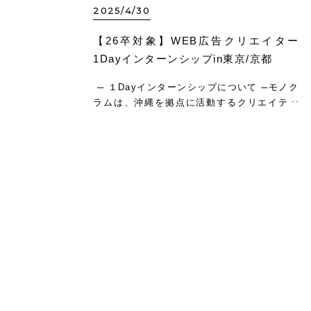
2025/4/30
【26卒対象】WEB広告クリエイター
1Dayインターンシップin東京/京都
─ １Dayインターンシップについて ─モノク
ラムは、沖縄を拠点に活動するクリエイティ
ブ制作会社です。 サイバーエージェントの広
告事業部が運用するWEB広告（静止画・動
画）のほぼ全てを、モノクラムで制作してい
ます。デザインをサポ…