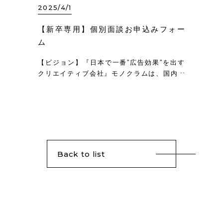
2025/4/1
【新卒専用】個別面談お申込みフォー
ム
【ビジョン】『日本で一番”広告効果”を出す
クリエイティブ会社』モノクラムは、国内大
手クライアントの広告運用を担う「サイバー
エージェントグループ」のクリエイティブ制
作に特化した会社です。サイバーエージェン
トの広告事業部が運用する大手ナショナル…
Back to list