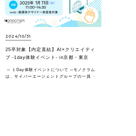
2024/10/31
25卒対象【内定直結】AI×クリエイティ
ブ -1day体験イベント- in京都・東京
─ １Day体験イベントについて ─モノクラム
は、サイバーエージェントグループの一員と
して、「日本で一番AIを活用して”効果”を出
すクリエイティブ会社」を目指しています。
デザインをサポートする「AI分析ツ…