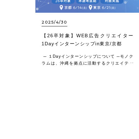
2025/4/30
【26卒対象】WEB広告クリエイター
1Dayインターンシップin東京/京都
─ １Dayインターンシップについて ─モノク
ラムは、沖縄を拠点に活動するクリエイティ
ブ制作会社です。 サイバーエージェントの広
告事業部が運用するWEB広告（静止画・動
画）のほぼ全てを、モノクラムで制作してい
ます。デザインをサポ…