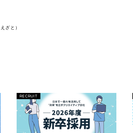
：うえざと）
RECRUIT